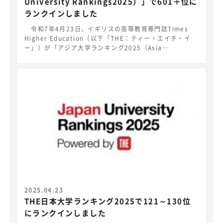
University Rankings2025）」で601＋位に
っている大学ランキング：全国4位 【参考ＵＲＬ】 日経
ランクインしました
HR ＞ 価値ある大学2025-2026 就職力ランキング *中小
規模大学版：入学定員が2,000人以下で回答数が一定以上
令和7年4月23日、イギリスの高等教育専門誌Times
ある大学が対象。 出典：日経HR『日経キャリアマガジン
Higher Education（以下「THE：ティー・エイチ・イ
特別編集 価値ある大学 就職力ランキング2025-2026』
ー」）が「アジア大学ランキング2025（Asia
2025年6月発行
University Rankings2025）」を発表し、本学は601＋
位にランクインしました。
https://www.timeshighereducation.com/world-
university-rankings/2025/regional-ranking
THE「アジア大学ランキング（Asia University
Rankings）」は、THE「世界大学ランキング（THE
World University Rankings）」と同様に18の業績指標
を使用し、アジアの教育機関の特性を反映するように再調
整されています。2025年は、35の国と地域から853大学
を対象にランキング化し、研究・教育・知識移転・国際的
展望を評価されています。 室蘭工業大学は『真なる探
究心から未来の価値づくりを。』をキャッチコピーに、延
べ40,000人余の同窓生の活躍を実績として教育改革を進
め、地域にそして世界に貢献できる理工系学生の育成に邁
進します。
2025.04.23
THE日本大学ランキング2025で121～130位
にランクインしました