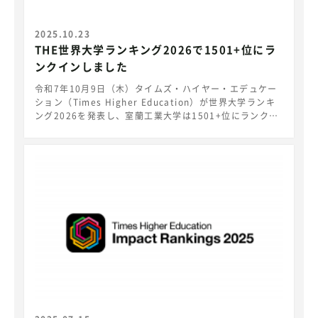
2025.10.23
THE世界大学ランキング2026で1501+位にラ
ンクインしました
令和7年10月9日（木）タイムズ・ハイヤー・エデュケー
ション（Times Higher Education）が世界大学ランキ
ング2026を発表し、室蘭工業大学は1501+位にランクイ
ンし、北海道地域では、北海道大学、札幌医科大学につい
でランクインしました。
https://www.timeshighereducation.com/world-
university-rankings/latest/world-ranking 世界大学
ランキングは世界の大学を「研究力」を主な指標として、
Teaching（教育）、 Research Environment（研究環
境）、 Research Quality（研究の質）、 Industry（産
業）、 International Outlook（国際性）の観点から評
価するもので、International Outlook（国際性）の分
野にて国内のランクインした115大学中19位という高い
評価を得ています。 室蘭工業大学は、『真なる探究心か
ら未来の価値づくりを。』をキャッチコピーとして、延べ
40,000人余の同窓生の活躍を実績として教育改革を進
め、地域にそして世界に貢献できる理工系学生の育成に邁