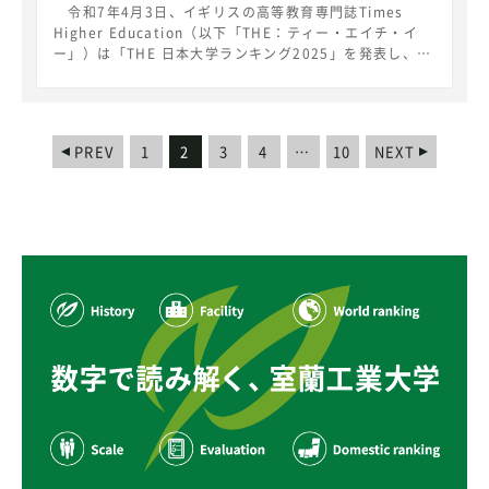
令和7年4月3日、イギリスの高等教育専門誌Times
Higher Education（以下「THE：ティー・エイチ・イ
ー」）は「THE 日本大学ランキング2025」を発表し、本
学は、総合121～130位にランクインしました。 室蘭工
業大学は『真なる探究心から未来の価値づくりを。』をキ
ャッチコピーに、延べ40,000人余の同窓生の活躍を実績
として教育改革を進め、地域にそして世界に貢献できる理
PREV
1
2
3
4
…
10
NEXT
工系学生の育成に邁進します。 「THE 日本大学ランキ
ング」は、THEとベネッセグループが大学の教学改革やグ
ローバル化の推進を目的に公表するランキングです。ラン
キング指標となる「教育リソース」、「教育充実度」、
「教育成果」及び「国際性」の4分野によって大学の「教
育力」を測定し、今回は257大学がランキング対象となり
ました。 結果の詳細は下記のURLからご覧いただけま
す。https://japanuniversityrankings.jp/rankings/