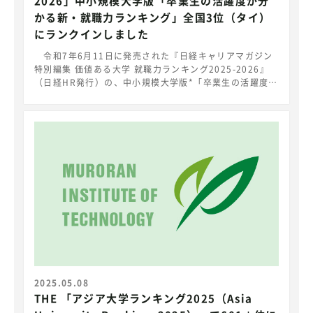
2026」中小規模大学版「卒業生の活躍度が分
かる新・就職力ランキング」全国3位（タイ）
にランクインしました
令和7年6月11日に発売された『日経キャリアマガジン
特別編集 価値ある大学 就職力ランキング2025-2026』
（日経HR発行）の、中小規模大学版*「卒業生の活躍度が
分かる新・就職力ランキング」において、室蘭工業大学が
全国3位にランクインしました。 また、中小規模大学版
「大学の人材育成力ランキング」においては、道内1位
（全国10位）となったほか、「新・就職力ランキング 側
面別ランキング」、「大学の人材育成力ランキング 取り
組み別ランキング」においても、複数の項目において道内
1位となりました。 本学がランクインした項目は以下のと
おりです。 ランキング結果 ■「新・就職力ランキン
グ」 中小規模大学版・総合ランキング ： 全国３位
■「新・就職力ランキング 側面別ランキング」 中小規模
大学版（道内1位）・行動力 ： 全国5位・コミュニケーシ
ョン能力 ： 全国3位・知力・思考力 ： 全国5位・成長力
： 全国3位 ■「大学の人材育成力ランキング」 中小規模
大学版・総合ランキング ： 道内1位 （全国10位）
■「大学の人材育成力ランキング 取り組み別ランキン
2025.05.08
グ」 中小規模大学版（道内1位）・キャリア教育に熱心
THE 「アジア大学ランキング2025（Asia
に取り組む大学ランキング：全国5位・すぐれた研究を行