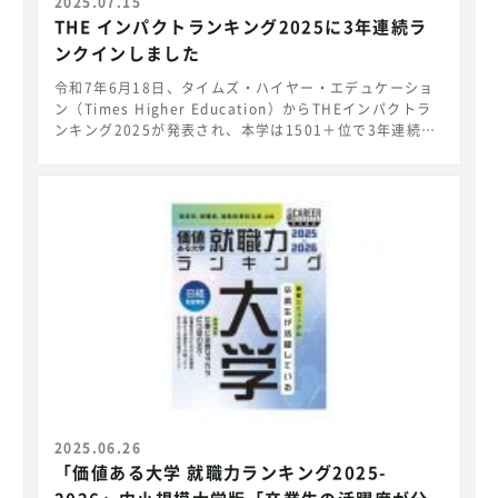
進します。
2025.07.15
THE インパクトランキング2025に3年連続ラ
ンクインしました
令和7年6月18日、タイムズ・ハイヤー・エデュケーショ
ン（Times Higher Education）からTHEインパクトラ
ンキング2025が発表され、本学は1501＋位で3年連続の
ランクインとなりました。総合ランキングにランクインし
た国立工業系大学は本学と豊橋技術科学大学の２大学のみ
となっております。また、道内では本学と北海道大学の２
大学のみがランクインしています。
https://www.timeshighereducation.com/impactra
nkings 「THEインパクトランキング」は気候変動対策や
ジェンダーの平等、健康と福祉など、国連がSDGsで掲げ
る17の各目標について、研究、管理責任、アウトリーチ
（現場における実践）、教育という広範な4分野にわたる
大学の取り組みをランク付けし、サスティナビリティにお
ける大学の貢献度を示すランキングです。 室蘭工業大学
は『真なる探究心から未来の価値づくりを。』をキャッチ
コピーとして、延べ40,000人余の同窓生の活躍を実績と
して教育改革を進め、地域にそして世界に貢献できる理工
系学生の育成に邁進します。
2025.06.26
「価値ある大学 就職力ランキング2025-