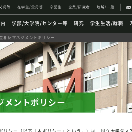
父母等
在学生/父母等
卒業生
企業/研究者
地域/一般
案内
学部/大学院/センター等
研究
学生生活/就職
益相反マネジメントポリシー
ジメントポリシー
ポリシー（以下「本ポリシー」という。）は、国立大学法人