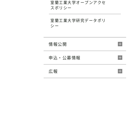
室蘭工業大学オープンアクセ
スポリシー
受験生
サイト
室蘭工業大学研究データポリ
シー
資料請求
情報公開
WEB出願
申込・公募情報
広報
学生向けポータルサイト