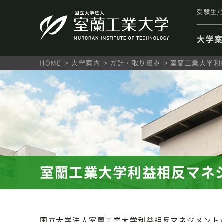
受験生/
大学
HOME
大学案内
方針・取り組み
室蘭工業大学利
室蘭工業大学利益相反マネ
国立大学法人室蘭工業大学利益相反マネジメント