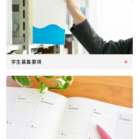
デジタル
資料請求
パンフレット
学生募集
アクセス
要項
お問い合わせ
学生募集要項
標準
拡大
標準
青
黒