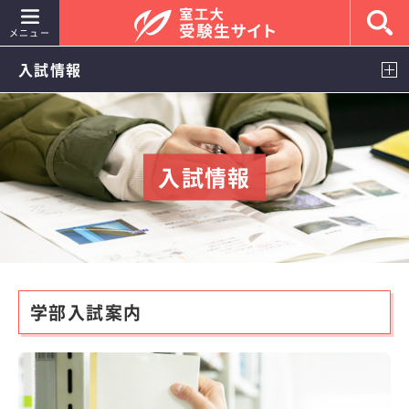
メニュー
入試情報
入試情報
室蘭工業大学を知ろう
入試情報
イベント情報
キャンパスライフ
就職・進路
学部入試案内
室工大女子
よくあるご質問
室蘭工業大学 大学公式サイト