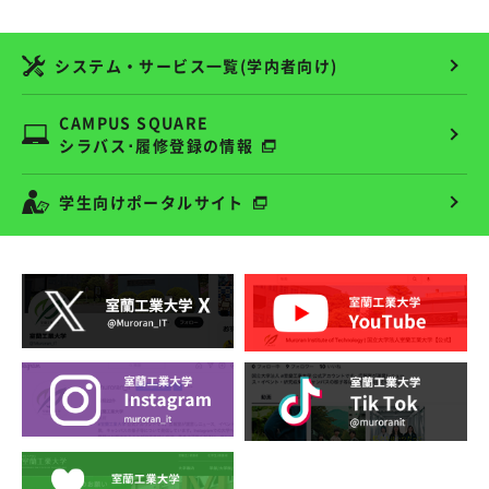
システム・サービス一覧(学内者向け)
CAMPUS SQUARE
シラバス･履修登録の情報
学生向けポータルサイト