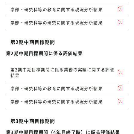
学部・研究科等の教育に関する現況分析結果
学部・研究科等の研究に関する現況分析結果
第2期中期目標期間
第2期中期目標期間に係る評価結果
第2期中期目標期間に係る業務の実績に関する評価
結果
学部・研究科等の教育に関する現況分析結果
学部・研究科等の研究に関する現況分析結果
第3期中期目標期間
第3期中期目標期間（4年目終了時）に係る評価結果