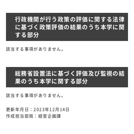
行政機関が行う政策の評価に関する法律
に基づく政策評価の結果のうち本学に関
する部分
該当する事項がありません。
総務省設置法に基づく評価及び監視の結
果のうち本学に関する部分
該当する事項がありません。
更新年月日：2023年12月14日
作成担当部局：経営企画課