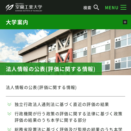
MENU
検索
大学案内
法人情報の公表(評価に関する情報)
法人情報の公表(評価に関する情報)
独立行政法人通則法に基づく直近の評価の結果
行政機関が行う政策の評価に関する法律に基づく政策
評価の結果のうち本学に関する部分
総務省設置法に基づく評価及び監視の結果のうち本学