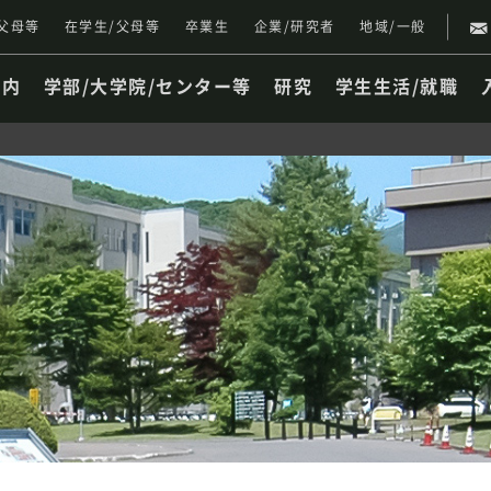
父母等
在学生/父母等
卒業生
企業/研究者
地域/一般
案内
学部/大学院/センター等
研究
学生生活/就職