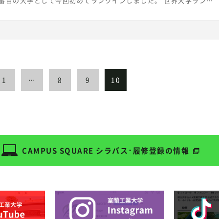
3番目の大学として今回初めてランクインしました。 世界大学ランキ
の大学を「研究力」を主な指標として評価するもので、世界の高等教
3,000校のうち、ランクインしているのは約5%の1,258校で、本学は
の大学トップ５％に選ばれたことになります。
ween.shinken-ad.co.jp/univ/2018/09/THE-world.html 【参
ンクイン） THE日本版ランキングは「教育力」を主な
価するもので、日本の大学数は768（旺文社2018日本の大学デー
おり、THE日本版ランキングでは、総合150位までの大学が公表さ
1
…
8
9
10
ps://japanuniversityrankings.jp/rankings/total-
g/ 室蘭工業大学は工業大学としての研究力と30,000余の同窓生の活躍
て教育改革を進め、地域にそして世界に貢献できる理工系学生の育成
す。
CAMPUS SQUARE
シラバス･履修登録の情報