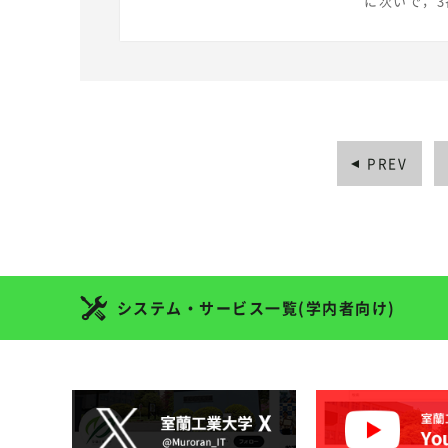
に次いで，
ングは世界
育機関、約2
今回、世界
http://bet
考】 THE世界大学ランキング2018 日本版 室蘭工業大学 110-120位 （道内で
は、本学を含む５大学がラ
指標として評
タ）とされて
PREV
れています。 htt
rankin
を実績とし
に邁進しま
システム・サービス一覧(学内者向け)