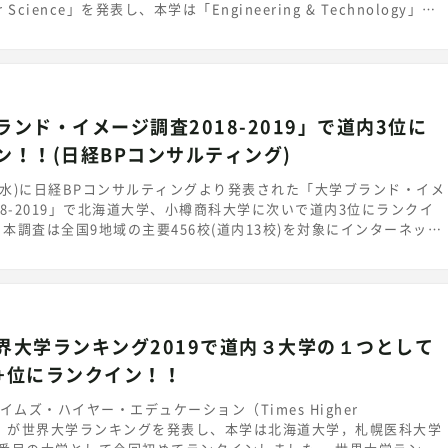
r Science」を発表し、本学は「Engineering & Technology」分
～800位にランクインしました。
w.timeshighereducation.com/world-university-
2019/subject-ranking/engineering-and-IT 学術分野別の世界
ングは世界の大学を各学術分野別に評価し、ランク付けしたもので
標は教育、研究、論文の被引用数、産学連携、国際性の多様な指標に
ランド・イメージ調査2018-2019」で道内3位に
定されており、本学の教育・研究等が高く評価されました。
ering &Technology」分野では、日本の大学は72校がランクインし、
ン！！(日経BPコンサルティング)
～42位に位置しています。（※本学独自の分析による） 室蘭工業大
としての研究力と30,000余の同窓生の活躍を実績として教育改革を
(水)に日経BPコンサルティングより発表された「大学ブランド・イメ
にそして世界に貢献できる理工系学生の育成に邁進します。
18-2019」で北海道大学、小樽商科大学に次いで道内3位にランクイ
本調査は全国9地域の主要456校(道内13校)を対象にインターネット
され、大学のブランド力を測る49項目の得票をもとにブランド力の偏
「地域産業に貢献している」でトップを獲得
上昇率も0.9ポイントとなり、こちらも道内最高となりました。 大
イメージ調査2018-2019
nsult.nikkeibp.co.jp/branding/solutions/university-brand/
界大学ランキング2019で道内３大学の１つとして
+位にランクイン！！
イムズ・ハイヤー・エデュケーション（Times Higher
ion）が世界大学ランキングを発表し、本学は北海道大学，札幌医科大学