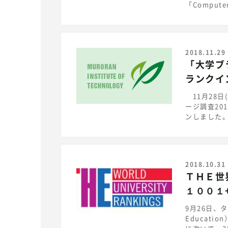
「Compute
野で601
https://ww
rankings/
大学ランキ
2018.11.29
す。評価指
「大学ブ
基づいて決
「Engine
ランクイ
本学は16
学は工業大学
11月28日
進め、地域
ージ調査20
ンしました。
を通じ実施
差値を算出するものです。 本学は
し、偏差値の
学ブランド・
2018.10.31
https://co
ＴＨＥ世
１００１
9月26日、タ
Educat