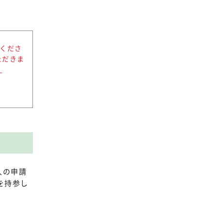
意くださ
ただきま
。
人の申請
を持参し