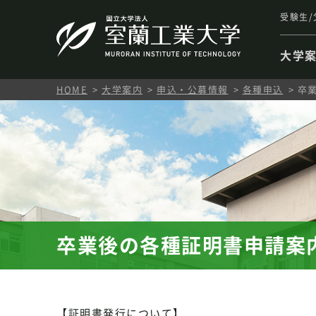
受験生/
大学
HOME
大学案内
申込・公募情報
各種申込
卒
卒業後の各種証明書申請案
【証明書発行について】