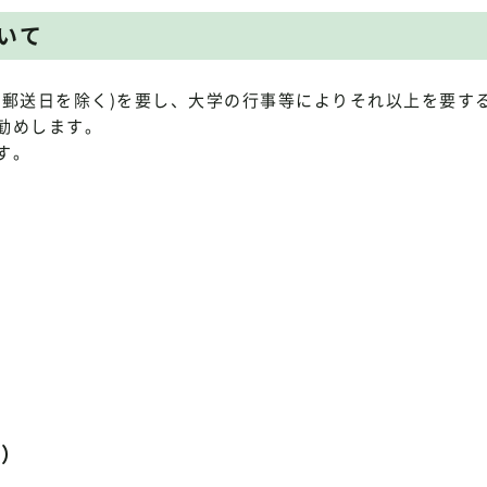
いて
び郵送日を除く)を要し、大学の行事等によりそれ以上を要す
勧めします。
す。
用）