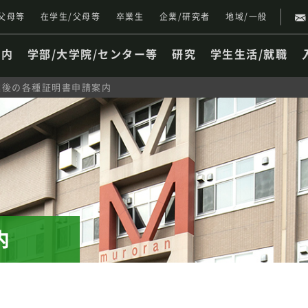
父母等
在学生/父母等
卒業生
企業/研究者
地域/一般
案内
学部/大学院/センター等
研究
学生生活/就職
業後の各種証明書申請案内
内