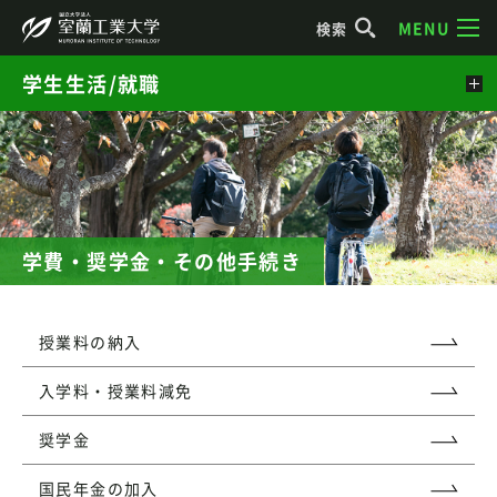
MENU
検索
学生生活/就職
学費・奨学金・その他手続き
授業料の納入
入学料・授業料減免
奨学金
国民年金の加入