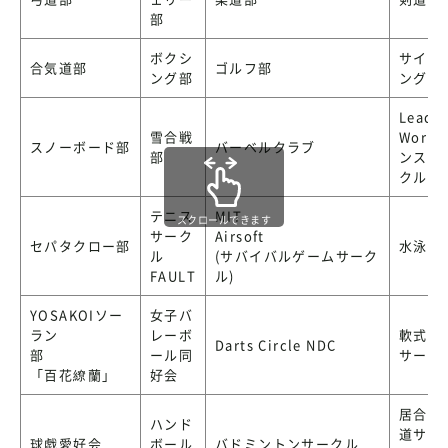
部
ボクシ
サイク
合気道部
ゴルフ部
ング部
ング部
Lead
雪合戦
Works
スノーボード部
バーベルクラブ
部
ンスサ
クル)
テニス
MIT
スクロールできます
サーク
Airsoft
セパタクロー部
水泳部
ル
(サバイバルゲームサーク
FAULT
ル)
YOSAKOIソー
女子バ
ラン
レーボ
軟式野
Darts Circle NDC
部
ール同
サーク
「百花繚蘭」
好会
居合・
ハンド
道サー
球戯愛好会
ボール
バドミントンサークル