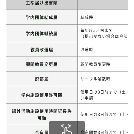
主な届け出書類
学内団体結成届
結成時
毎年度5月末まで
学内団体継続届
（提出がない場合は廃部し
役員改選届
改選時
顧問教員変更届
顧問教員変更時
廃部届
サークル解散時
使用日の3日前まで（土・
学内施設使用許可願
ン申請
課外活動施設使用時間延長許
使用日の3日前まで（土・
可願
合宿届
合宿開始3日前まで（土・