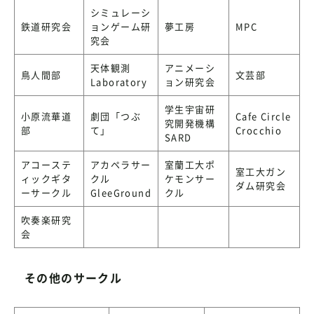
シミュレーシ
鉄道研究会
ョンゲーム研
夢工房
MPC
究会
天体観測
アニメーシ
鳥人間部
文芸部
Laboratory
ョン研究会
学生宇宙研
小原流華道
劇団「つぶ
Cafe Circle
究開発機構
部
て」
Crocchio
SARD
アコーステ
アカペラサー
室蘭工大ポ
室工大ガン
ィックギタ
クル
ケモンサー
ダム研究会
ーサークル
GleeGround
クル
吹奏楽研究
会
その他のサークル