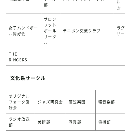
ル 杖
部
会
サロン
フット
女子ハンドボー
ラグビ
ボール
テニポン交流クラブ
ル同好会
サーク
サーク
ル
THE
RINGERS
文化系サークル
オリジナル
フォーク愛
ジャズ研究会
管弦楽団
軽音楽部
好会
ラジオ放送
美術部
写真部
将棋部
部