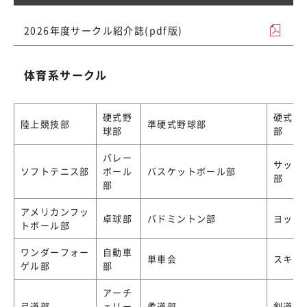
2026年度サークル紹介誌(pdf版)
体育系サークル
硬式野
硬式庭
陸上競技部
準硬式野球部
球部
部
バレー
サッカ
ソフトテニス部
ボール
バスケットボール部
部
部
アメリカンフッ
卓球部
バドミントン部
ヨット
トボール部
ワンダーフォー
自動車
単車会
スキー
ゲル部
部
アーチ
弓道部
ェリー
柔道部
剣道部