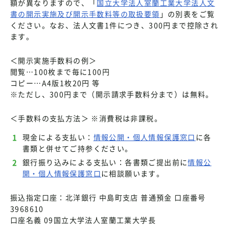
額が異なりますので、「
国立大学法人室蘭工業大学法人文
書の開示実施及び開示手数料等の取扱要領
」の別表をご覧
ください。なお、法人文書1件につき、300円まで控除され
ます。
＜開示実施手数料の例＞
閲覧…100枚まで毎に100円
コピー…A4版1枚20円 等
※ただし、300円まで（開示請求手数料分まで）は無料。
＜手数料の支払方法＞ ※消費税は非課税。
現金による支払い：
情報公開・個人情報保護窓口
に各
書類と併せてご持参ください。
銀行振り込みによる支払い：各書類ご提出前に
情報公
開・個人情報保護窓口
に相談願います。
振込指定口座：北洋銀行 中島町支店 普通預金 口座番号
3968610
口座名義 09国立大学法人室蘭工業大学長