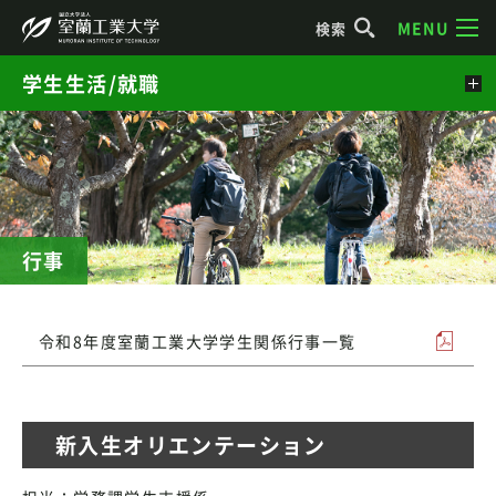
MENU
検索
学生生活/就職
行事
令和8年度室蘭工業大学学生関係行事一覧
新入生オリエンテーション