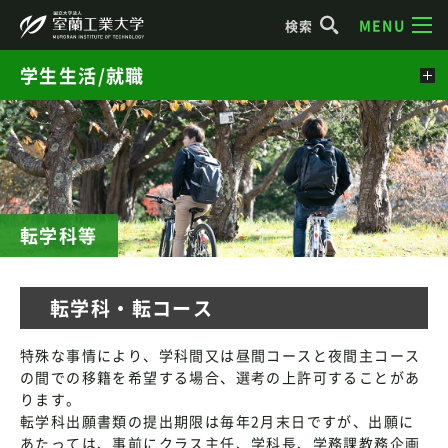
MENU
検索
学生生活/就職
転学科等
転学科・転コース
特殊な事情により、学科間又は昼間コースと夜間主コース
の間での移籍を希望する場合、選考の上許可することがあ
ります。
転学科出願書類の提出期限は毎年2月末日ですが、出願に
あたっては、事前にクラス主任、学科長、学務課教務企画