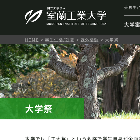
受験生/
大学
HOME
学生生活/就職
課外活動
大学祭
大学祭
本学では「工大祭」という名称で学生自身が企画