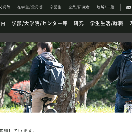
父母等
在学生/父母等
卒業生
企業/研究者
地域/一般
案内
学部/大学院/センター等
研究
学生生活/就職
実施しています。