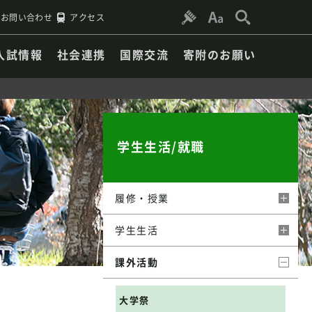
お問い合わせ
アクセス
入試情報
社会連携
国際交流
寄附のお願い
学生生活/就職
履修・授業
学生生活
課外活動
大学祭