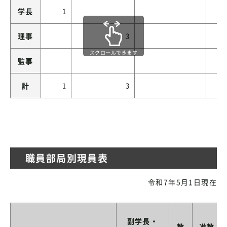
学長
1
理事
3
スクロールできます
監事
計
1
3
職員部局別現員表
令和7年5月1日現在
副学長・
教
准教