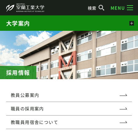
MENU
検索
大学案内
採用情報
教員公募案内
職員の採用案内
教職員用宿舎について