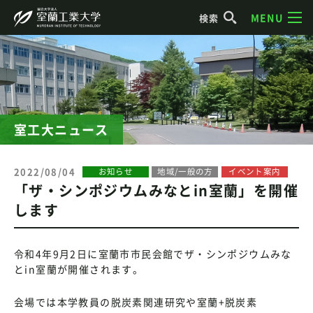
MENU
検索
室工大ニュース
2022/08/04
お知らせ
地域/一般の方
イベント案内
「ザ・シンポジウムみなとin室蘭」を開催
します
令和4年9月2日に室蘭市市民会館でザ・シンポジウムみな
とin室蘭が開催されます。
会場では本学教員の脱炭素関連研究や室蘭+脱炭素