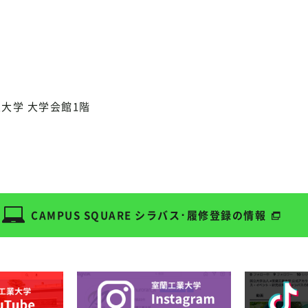
業大学 大学会館1階
CAMPUS SQUARE
シラバス･履修登録の情報