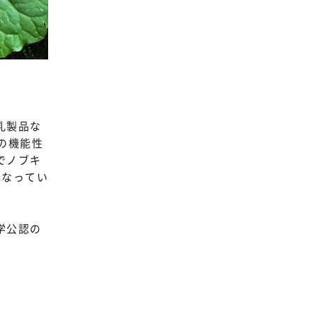
乳製品な
の機能性
でノブキ
になってい
学公認の