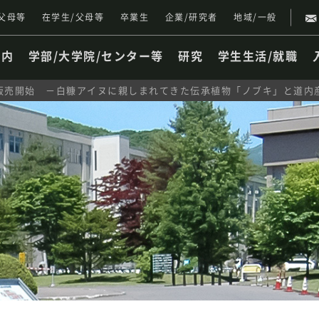
父母等
在学生/父母等
卒業生
企業/研究者
地域/一般
案内
学部/大学院/センター等
研究
学生生活/就職
販売開始 －白糠アイヌに親しまれてきた伝承植物「ノブキ」と道内