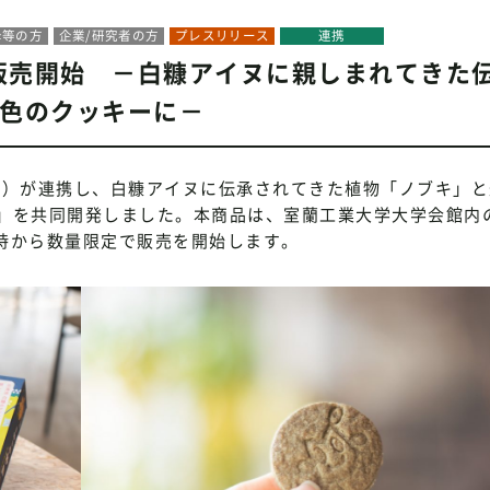
母等の方
企業/研究者の方
プレスリリース
連携
販売開始 －白糠アイヌに親しまれてきた
5色のクッキーに－
海道室蘭）が連携し、白糠アイヌに伝承されてきた植物「ノブキ」
」を共同開発しました。本商品は、室蘭工業大学大学会館内
10時から数量限定で販売を開始します。