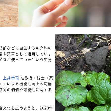
間部などに自生するキク科の
菜や薬草として活用していま
イヌが使っていたという知見
、
上井幸司
准教授・博士（薬
加工による機能性向上の可能
植物の価値や可能性に関する
文化を広めようと、2023年