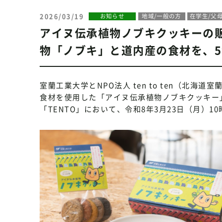
2026/03/19
お知らせ
地域/一般の方
在学生/父
アイヌ伝承植物ノブキクッキーの
物「ノブキ」と道内産の食材を、
室蘭工業大学とNPO法人 ten to ten（北
食材を使用した「アイヌ伝承植物ノブキクッキー
「TENTO」において、令和8年3月23日（月）