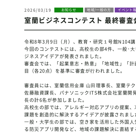
2026/03/19
お知らせ
地域/一般の方
イベント
室蘭ビジネスコンテスト 最終審査
令和8年3⽉9⽇（⽉）、教育・研究１号館N10
今回のコンテストには、⾼校⽣の部4件、⼀般･⼤
ジネスアイデアが発表されました。
審査会では、「起業意志・熱意」「地域性」「計
目（各20点）を基準に審査が⾏われました。
審査員には、室蘭信⽤⾦庫 ⼭⽥理事⻑、室蘭テ
佐藤融資課⻑、パナソニックITS株式会社室蘭開
⻑の計6名が参加しました。
⾼校⽣の部では、アレルギー対応アプリの提案、
課題を創造的に解決するアイデアが披露されまし
⼀般・⼤学⽣の部では、空き家を活⽤した外国⼈
る防災アプリ開発など、地域の課題解決に直結す