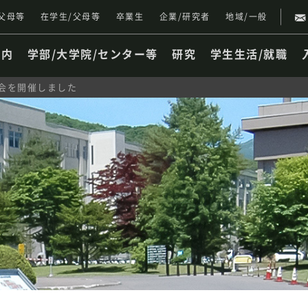
父母等
在学生/父母等
卒業生
企業/研究者
地域/一般
案内
学部/大学院/センター等
研究
学生生活/就職
会を開催しました