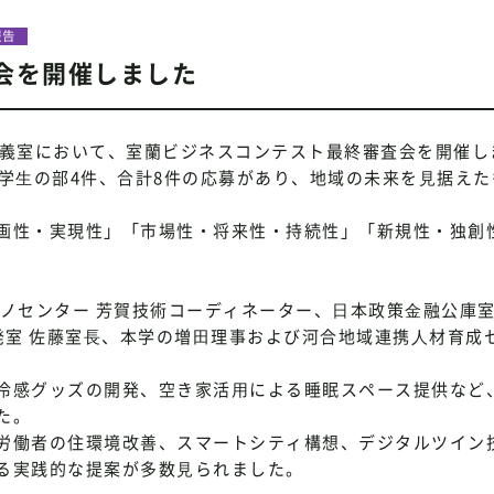
報告
会を開催しました
4講義室において、室蘭ビジネスコンテスト最終審査会を開催し
学⽣の部4件、合計8件の応募があり、地域の未来を⾒据えた
画性・実現性」「市場性・将来性・持続性」「新規性・独創
クノセンター 芳賀技術コーディネーター、⽇本政策⾦融公庫
発室 佐藤室⻑、本学の増⽥理事および河合地域連携⼈材育成
冷感グッズの開発、空き家活⽤による睡眠スペース提供など
た。
労働者の住環境改善、スマートシティ構想、デジタルツイン
る実践的な提案が多数⾒られました。