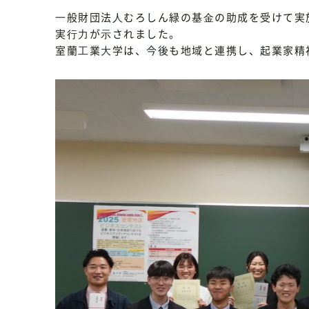
⼀般財団法⼈むろしん緑の基⾦の助成を受けて実
実⾏⼒が⽰されました。
室蘭⼯業⼤学は、今後も地域と連携し、起業家精