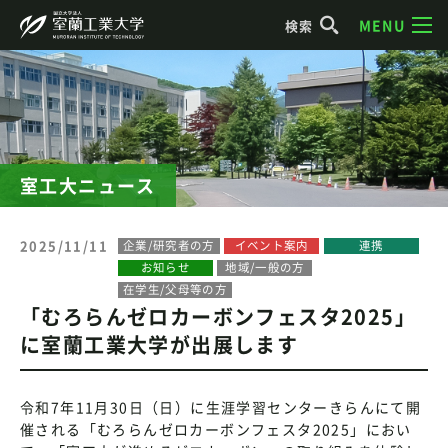
MENU
検索
室工大ニュース
2025/11/11
企業/研究者の方
イベント案内
連携
お知らせ
地域/一般の方
在学生/父母等の方
「むろらんゼロカーボンフェスタ2025」
に室蘭工業大学が出展します
令和7年11月30日（日）に生涯学習センターきらんにて開
催される「むろらんゼロカーボンフェスタ2025」におい