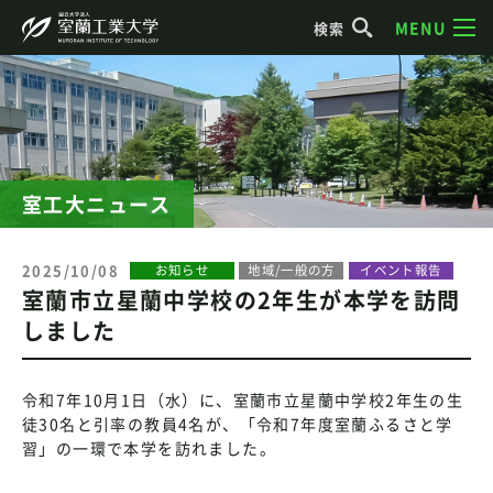
MENU
検索
室工大ニュース
2025/10/08
お知らせ
地域/一般の方
イベント報告
室蘭市立星蘭中学校の2年生が本学を訪問
しました
令和7年10月1日（水）に、室蘭市立星蘭中学校2年生の生
徒30名と引率の教員4名が、「令和7年度室蘭ふるさと学
習」の一環で本学を訪れました。