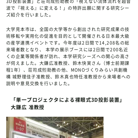
3D投影装置」と荘司成熙助教の「視えない流体流れを超音
波で『視える』に変える！」の特許出願に関する研究シー
ズ紹介を行いました。
大学見本市は、全国の大学等から創出された研究成果の技
術移転や実用化の促進を目的として開催される日本最大級
の産学連携イベントです。今年度は2日間で14,208名の総
来場者数となり、 本学の展示ブースには2日間で200名近
くの企業等関係者が訪れ、本学研究シーズへの関心の高さ
が伺えました。大鎌広准教授、鈴木快実さん（博士前期課
程1年）、荘司成熙助教の他、MONOづくりみらい共創機
構 城野理佳子准教授、鈴木真也特任准教授から来場者への
説明や意見交換を行いました。
「単一プロジェクタによる裸眼式3D投影装置」
大鎌広 准教授