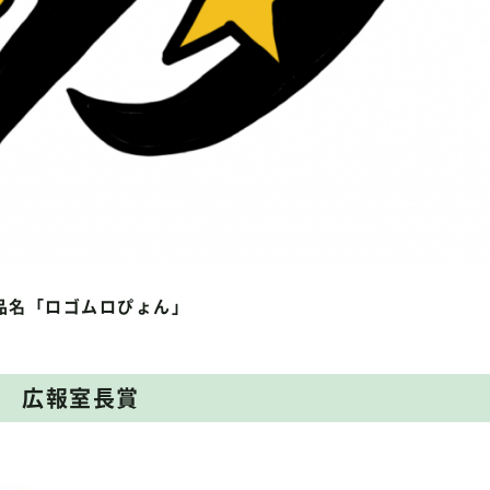
品名「ロゴムロぴょん」
広報室長賞