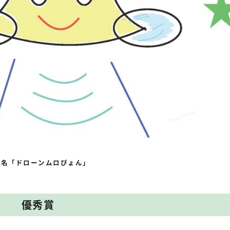
品名「ドローンムロぴょん」
優秀賞