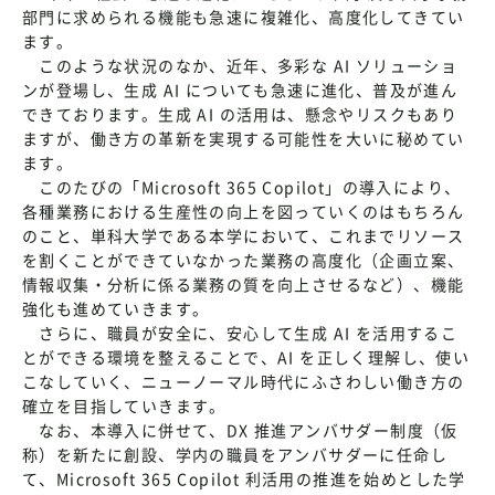
部門に求められる機能も急速に複雑化、高度化してきてい
ます。
このような状況のなか、近年、多彩な AI ソリューショ
ンが登場し、生成 AI についても急速に進化、普及が進ん
できております。生成 AI の活用は、懸念やリスクもあり
ますが、働き方の革新を実現する可能性を大いに秘めてい
ます。
このたびの「Microsoft 365 Copilot」の導入により、
各種業務における生産性の向上を図っていくのはもちろん
のこと、単科大学である本学において、これまでリソース
を割くことができていなかった業務の高度化（企画立案、
情報収集・分析に係る業務の質を向上させるなど）、機能
強化も進めていきます。
さらに、職員が安全に、安心して生成 AI を活用するこ
とができる環境を整えることで、AI を正しく理解し、使い
こなしていく、ニューノーマル時代にふさわしい働き方の
確立を目指していきます。
なお、本導入に併せて、DX 推進アンバサダー制度（仮
称）を新たに創設、学内の職員をアンバサダーに任命し
て、Microsoft 365 Copilot 利活用の推進を始めとした学