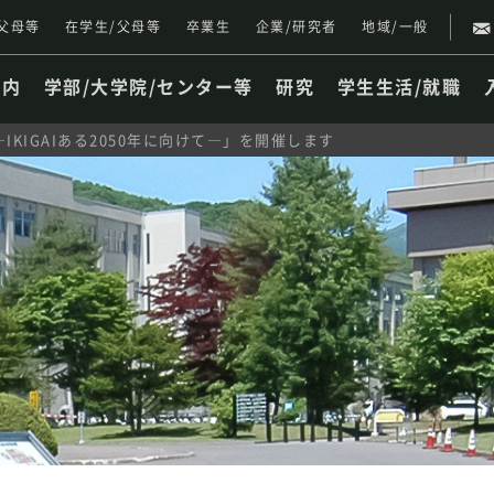
父母等
在学生/父母等
卒業生
企業/研究者
地域/一般
案内
学部/大学院/センター等
研究
学生生活/就職
KIGAIある2050年に向けて―」を開催します