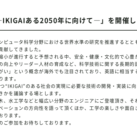
KIGAIある2050年に向けて―」を開催
ンピュータ科学分野における世界水準の研究を推進するとと
貢献してきました。
縮小が進行すると予想される中、安全・健康・文化的で心豊
の向上やリーダー人材の育成など、科学技術に関する長期的
がい」という概念が海外でも注目されており、英語に相当す
あります。
“IKIGAI”のある社会の実現に必要な技術の開発・実装に
きかを議論する場とします。
木、水工学などと幅広い分野のエンジニアにご登壇頂き、そ
ベーションの方向性を語って頂くほか、工学の楽しさや面白
おります。
のご参加をお待ちしております。