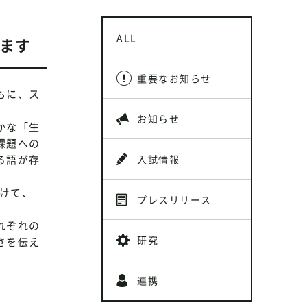
ALL
します
重要なお知らせ
もに、ス
お知らせ
かな「生
課題への
る語が存
入試情報
向けて、
プレスリリース
れぞれの
研究
さを伝え
連携