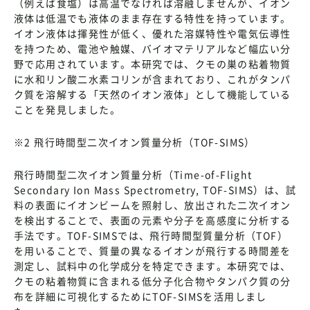
（例えば食塩）は高温でなければ溶融しませんが、イオン
液体は低温でも液体のまま存在する特性を持っています。
イオン液体は揮発性が低く、優れた溶媒特性や電気伝導性
を持つため、電池や触媒、バイオマテリアルなど幅広い分
野で応用されています。本研究では、クモの巣の粘着物質
に水和リン酸二水素コリンが含まれており、これがタンパ
ク質を溶解する「天然のイオン液体」として機能している
ことを発見しました。
※2 飛行時間型二次イオン質量分析（TOF-SIMS）
飛行時間型二次イオン質量分析（Time-of-Flight
Secondary Ion Mass Spectrometry, TOF-SIMS）は、試
料の表面にイオンビームを照射し、放出された二次イオン
を検出することで、表面の元素や分子を高感度に分析する
手法です。TOF-SIMSでは、飛行時間型質量分析（TOF）
を用いることで、質量の異なるイオンが飛行する時間差を
測定し、試料中の化学成分を特定できます。本研究では、
クモの粘着物質に含まれる低分子化合物やタンパク質の分
布を詳細に可視化するためにTOF-SIMSを活用しまし