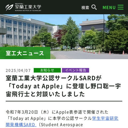
MENU
検索
室工大ニュース
2025/04/07
お知らせ
イベント報告
室蘭工業大学公認サークルSARDが
「Today at Apple」に登壇し野口聡一宇
宙飛行士と対談いたしました
令和7年3月20日（木）にApple表参道で開催された
「Today at Apple」に本学の公認サークル
学生宇宙研究
開発機構SARD
（Student Aerospace