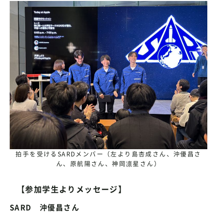
拍手を受けるSARDメンバー（左より島杏成さん、沖優昌さ
ん、原航陽さん、神岡凛星さん）
【参加学生よりメッセージ】
SARD 沖優昌さん