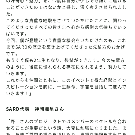
の好奇心・魅力」を、今度は自分が少しでも誰かに届ける
ことができたのではないかと感じ、深く考えさせられまし
た。
このような貴重な経験をさせていただけたことに、関わっ
てくださったすべての皆さまへ心から感謝の気持ちでいっ
ぱいです。
今回、僕が登壇という貴重な機会をいただけたのも、これ
までSARDの歴史を築き上げてくださった先輩方のおかげ
です。
もうすぐ僕も2年生となり、後輩ができます。今の先輩方
のように、後輩に憧れられる存在になれるよう、努力して
いきます。
これからも仲間とともに、このイベントで得た経験とイン
スピレーションを胸に、一生懸命、宇宙を目指して進んで
いきます！」
SARD代表 神岡凛星さん
「野口さんのプロジェクトではメンバーのベクトルを合わ
せることが重要だという話、大変に勉強になりました。ま
た、急遽ご質問の機会を頂けたり、貴重な経験を本当にあ