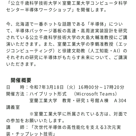
「公立千歳科学技術大学×室蘭工業大学コンピュータ科学
センター半導体ワークショップ」を開催します。
今、北海道で一番ホットな話題である「半導体」につい
て、半導体パッケージ基板の高速・高周波実装設計を研究
されている公立千歳科学技術大学の大島大輔准教授にご講
演いただきます。また、室蘭工業大学の李鶴准教授（エッ
ジコンピューティング）と徐建文助教（人工知能・AI）の
それぞれの研究に半導体がもたらす未来について、ご講演
いただきます。
開催概要
日 時：令和7年3月18日（火）16時00分～17時20分
開催方法：ハイブリット形式 （Microsoft Teams）
室蘭工業大学 教育・研究１号館Ａ棟 Ａ304
講義室
※室蘭工業大学に所属されている方は、対面で
の参加をお願いいたします。
講 師：「次世代半導体の高性能化を支える3次元実
装・チップレット技術」