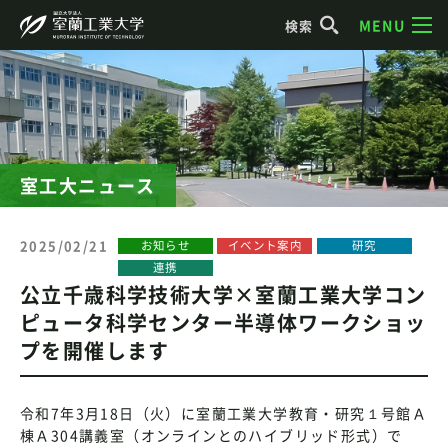
MENU
検索
室工大ニュース
2025/02/21
お知らせ
イベント案内
研究
連携
公立千歳科学技術大学×室蘭工業大学コン
ピュータ科学センター半導体ワークショッ
プを開催します
令和7年3月18日（火）に室蘭工業大学教育・研究１号館Ａ
棟Ａ304講義室（オンラインとのハイブリッド形式）で