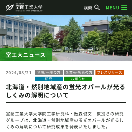
MENU
検索
室工大ニュース
2024/08/21
地域/一般の方
企業/研究者の方
プレスリリース
研究
お知らせ
北海道・然別地域産の蛍光オパールが光る
しくみの解明について
室蘭工業大学大学院工学研究科・飯森俊文 教授らの研究
グループは、北海道・然別地域産の蛍光オパールが光るし
くみの解明について研究成果を発表いたしました。