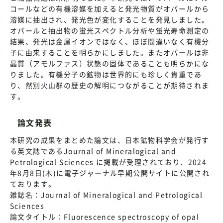
コールなどの有機溶媒を加えると発光物質がオパールから
溶媒に抽出され、発光色が変化することを発見しました。
オパールと抽出物の蛍光スペクトル分析や蛍光寿命測定の
結果、発光は金属イオンではなく、ほぼ間違いなく有機分
子に由来することを明らかにしました。またオパールは非
晶質（アモルファス）状態の固体であることも明らかにな
りました。有機分子の鉱物は世界的にも珍しく貴重であ
り、然別火山群の歴史の解明につながることが期待されま
す。
論文発表
本研究の成果をまとめた論文は、日本鉱物科学会が発行す
る英文誌であるJournal of Mineralogical and
Petrological Sciences に掲載が受理されており、2024
年8月8日(木)に電子ジャーナル早期公開サイトに公開され
ております。
雑誌名：Journal of Mineralogical and Petrological
Sciences
論文タイトル：Fluorescence spectroscopy of opal