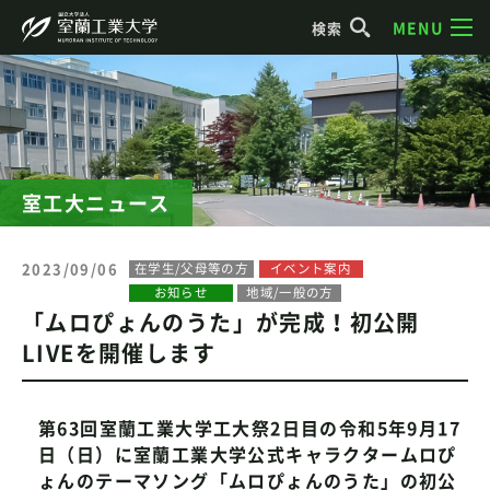
MENU
検索
室工大ニュース
2023/09/06
在学生/父母等の方
イベント案内
お知らせ
地域/一般の方
「ムロぴょんのうた」が完成！初公開
LIVEを開催します
第63回室蘭工業大学工大祭2日目の令和5年9月17
日（日）に室蘭工業大学公式キャラクタームロぴ
ょんのテーマソング「ムロぴょんのうた」の初公