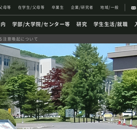
父母等
在学生/父母等
卒業生
企業/研究者
地域/一般
案内
学部/大学院/センター等
研究
学生生活/就職
する注意喚起について