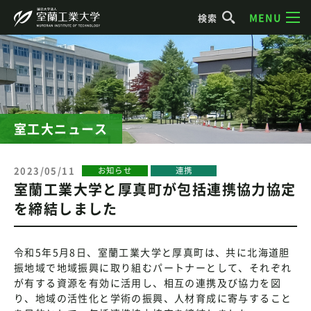
MENU
検索
室工大ニュース
2023/05/11
お知らせ
連携
室蘭工業大学と厚真町が包括連携協力協定
を締結しました
令和5年5月8日、室蘭工業大学と厚真町は、共に北海道胆
振地域で地域振興に取り組むパートナーとして、それぞれ
が有する資源を有効に活用し、相互の連携及び協力を図
り、地域の活性化と学術の振興、人材育成に寄与すること