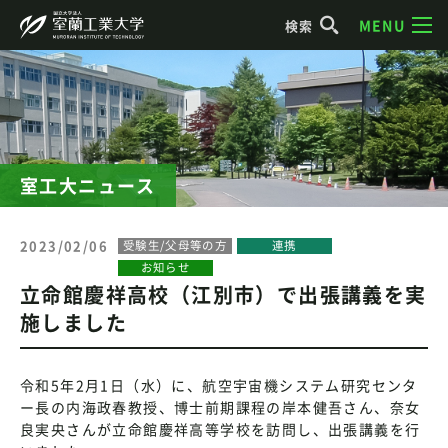
MENU
検索
室工大ニュース
2023/02/06
受験生/父母等の方
連携
お知らせ
立命館慶祥高校（江別市）で出張講義を実
施しました
令和5年2月1日（水）に、航空宇宙機システム研究センタ
ー長の内海政春教授、博士前期課程の岸本健吾さん、奈女
良実央さんが立命館慶祥高等学校を訪問し、出張講義を行