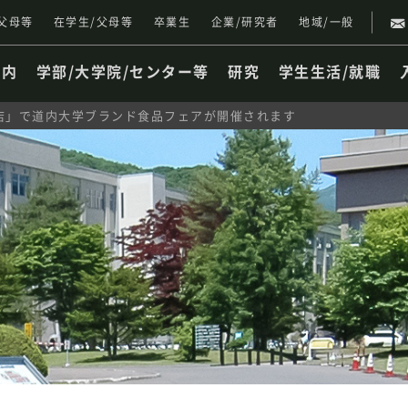
父母等
在学生/父母等
卒業生
企業/研究者
地域/一般
案内
学部/大学院/センター等
研究
学生生活/就職
店」で道内大学ブランド食品フェアが開催されます