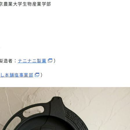
京農業大学生物産業学部
。
製造者：
ナニナニ製菓
）
し本舗塩事業部
）