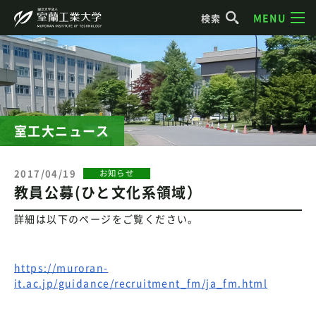
MENU
検索
室工大ニュース
2017/04/19
お知らせ
教員公募(ひと文化系領域）
詳細は以下のページをご覧ください。
https://muroran-
it.ac.jp/guidance/recruitment_fm/ja_fm.html