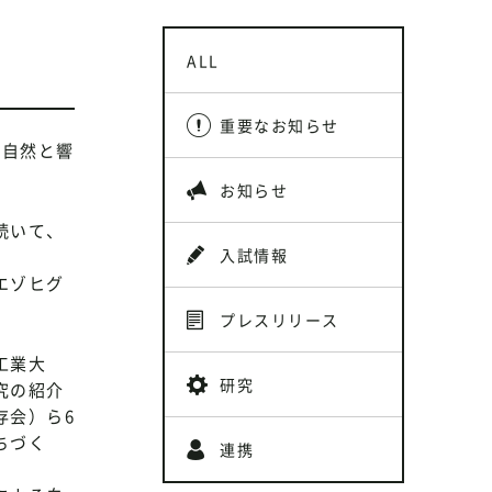
ALL
重要なお知らせ
-自然と響
お知らせ
続いて、
入試情報
エゾヒグ
プレスリリース
工業大
研究
究の紹介
存会）ら6
ちづく
連携