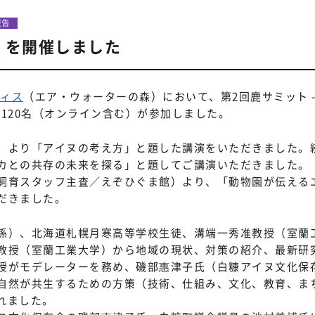
報告
- を開催しました
ィス
（エア・ウォーターの森）において、第2回鹿サミット 
120名（オンライン含む）が参加しました。
）より「アイヌの考え方」と題した講演をいただきました。
カとの共存の未来を探る」と題してご講演いただきました。
飼育スタッフ主査／えぞひぐま館）より、「動物園が伝える
だきました。
係）、北海道札幌月寒高等学校生徒、溝端一秀准教授（室蘭
教授（室蘭工業大学）から地域の現状、対策の紹介、最新研
授がモデレーターを務め、磯部惠津子氏（白糠アイヌ文化保
自然が共生するための方策（技術、仕組み、文化、教育、ま
れました。