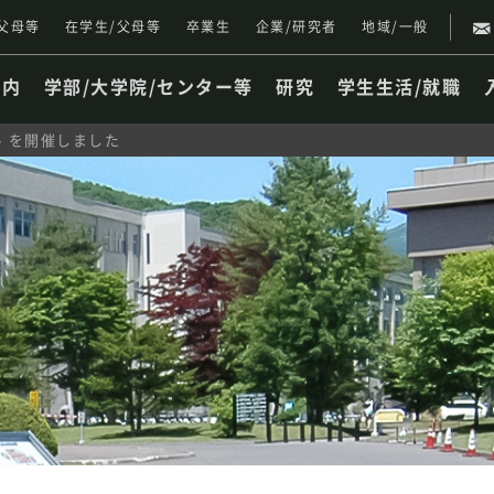
父母等
在学生/父母等
卒業生
企業/研究者
地域/一般
案内
学部/大学院/センター等
研究
学生生活/就職
- を開催しました