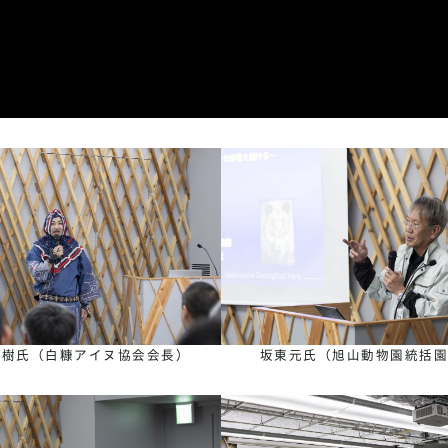
重樹氏（白糠アイヌ協会会長）
坂東元氏（旭山動物園統括