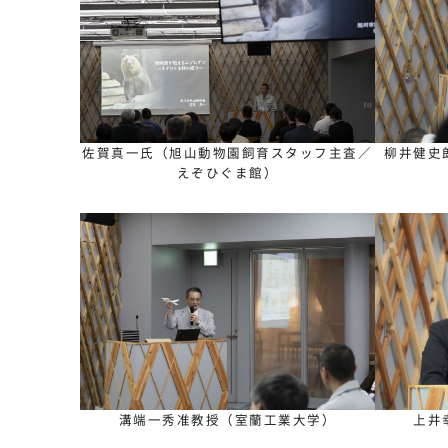
佐賀真一氏（旭山動物園飼育スタッフ主査／
柳井健史
えぞひぐま館）
溝端一秀准教授（室蘭工業大学）
上井