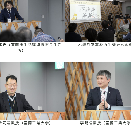
郎氏（室蘭市生活環境課市民生活
札幌月寒高校の生徒たちの
係）
幸司准教授（室蘭工業大学）
李鶴准教授（室蘭工業大