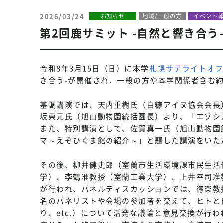
2026/03/24
お知らせ
地域/一般の方
イベント
第2回鹿サミット -自然と響き合う
令和8年3月15日（日）に本学
札幌サテライトオフ
き合う-が開催され、一般の方や本学関係者含む約
基調講演では、天内重樹氏（白糠アイヌ協会会長
坂東元氏（旭山動物園統括園長）より、「エゾシ
また、特別講演として、佐賀真一氏（旭山動物園
マ～えぞひぐま館の紹介～」と題した講演をいた
その後、柳井健史郎（室蘭市生活環境課市民生活
学）、李鶴准教授（室蘭工業大学）、上井幸司准
が行われ、パネルディスカッションでは、徳楽教
名のパネリストや会場の参加者を交えて、ヒトと
り、etc.）について活発な議論と意見交換が行わ