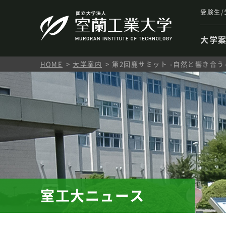
受験生/
大学
HOME
大学案内
第2回鹿サミット -自然と響き合う
室工大ニュース