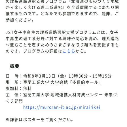
の理系進路選択支援プログラム『北海道のものづくり地域
から楽しく広げる理工系選択』を全道展開するにあたり開
催するものです。どなたでも参加できますので、是非、ご
参加ください。
JST女子中高生の理系進路選択支援プログラムとは、女子
中高生の理工系分野に対する興味や関心を高め、理系進路
へ進むことを志すためのさまざまな取り組みを支援するも
のです。プログラムの詳細は
こちら
から。
概要
日 時：令和8年3月13日（金）13時30分～15時15分
場 所：室蘭工業大学 大学会館「多目的ホール」
参加料：無料
主 催：室蘭工業大学 地域連携人材育成センター 未来づ
くり部門
https://muroran-it.ac.jp/mirairikei
※詳細はポスターをご覧ください。