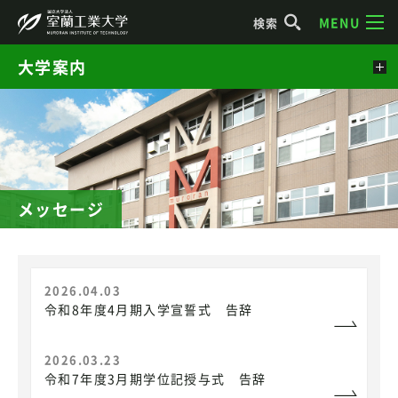
MENU
検索
大学案内
メッセージ
2026.04.03
令和8年度4月期入学宣誓式 告辞
2026.03.23
令和7年度3月期学位記授与式 告辞