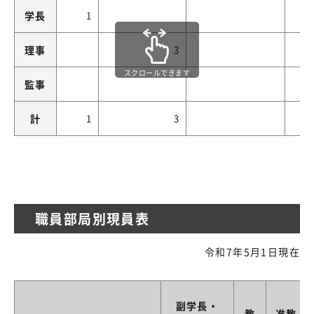
学長
1
理事
3
スクロールできます
監事
計
1
3
職員部局別現員表
令和7年5月1日現在
副学長・
教
准教