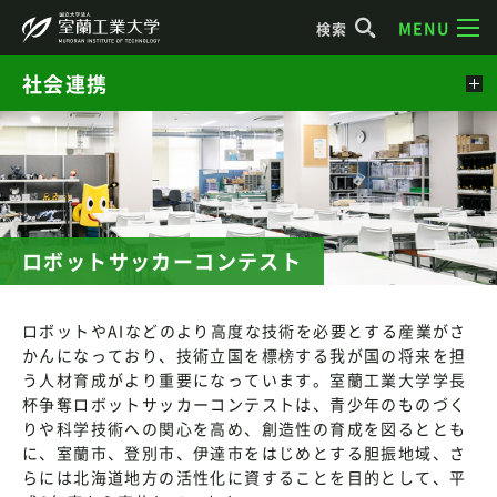
MENU
検索
社会連携
ロボットサッカーコンテスト
ロボットやAIなどのより高度な技術を必要とする産業がさ
かんになっており、技術立国を標榜する我が国の将来を担
う人材育成がより重要になっています。室蘭工業大学学長
杯争奪ロボットサッカーコンテストは、青少年のものづく
りや科学技術への関心を高め、創造性の育成を図るととも
に、室蘭市、登別市、伊達市をはじめとする胆振地域、さ
らには北海道地方の活性化に資することを目的として、平