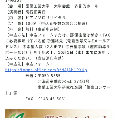
【会 場】室蘭工業大学 大学会館 多目的ホール
【演奏者】高石拓実氏
【内 容】ピアノソロリサイタル
【定 員】100名（申込者多数の場合は抽選）
【料 金】無料（事前申込制）
【申込方法】申込フォームまたは、郵便往復はがき・FAX
に必要事項《①お名前 ②連絡先（電話番号又はEメールア
ドレス） ③希望人数（2人まで）④要望事項（座席誘導サ
ポートなど）》を明記の上、
10月1日（水）まで
にお申し
込みください。（当日消印有効）
【申込先】申込フォーム：
https://forms.office.com/r/NAjAh1RXUp
郵送：〒050-8585
北海道室蘭市水元町27番1号
室蘭工業大学研究推進課「蘭岳コンサー
ト」係
FAX： 0143-46-5031