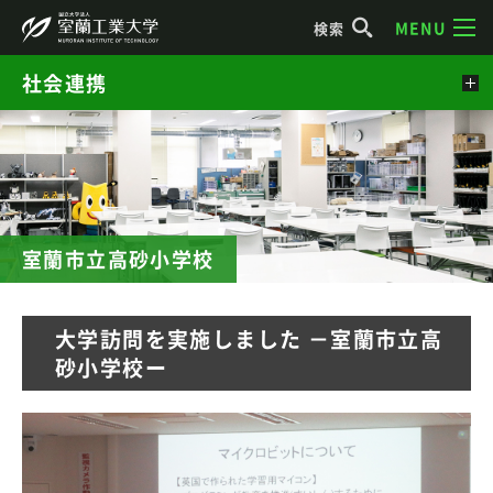
MENU
検索
社会連携
室蘭市立高砂小学校
大学訪問を実施しました －室蘭市立高
砂小学校ー