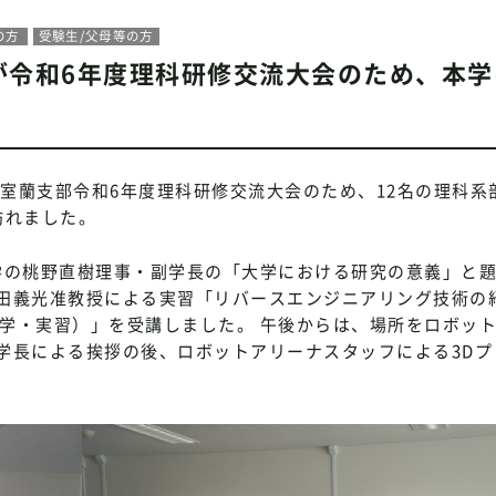
の方
受験生/父母等の方
が令和6年度理科研修交流大会のため、本学
盟室蘭支部令和6年度理科研修交流大会のため、12名の理科系
訪れました。
本学の桃野直樹理事・副学長の「大学における研究の意義」と
田義光准教授による実習「リバースエンジニアリング技術の
見学・実習）」を受講しました。 午後からは、場所をロボッ
学長による挨拶の後、ロボットアリーナスタッフによる3Dプ