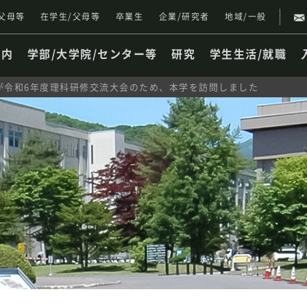
父母等
在学生/父母等
卒業生
企業/研究者
地域/一般
案内
学部/大学院/センター等
研究
学生生活/就職
が令和6年度理科研修交流大会のため、本学を訪問しました