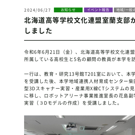
2024/06/27
お知らせ
イベント報告
地域/一般
北海道高等学校文化連盟室蘭支部
しました
令和6年6月21日（金）、北海道高等学校文化連
所属している高校生と5名の顧問の教員が本学を
一行は、教育・研究13号館T201室において、
を受講した後、本学地域連携人材育成センター柴
型3Dスキャナー実習・産業用X線CTシステムの
に移し、ロボットアリーナ事業推進室長の花島副
実習（３Dモデルの作成）を受講しました。