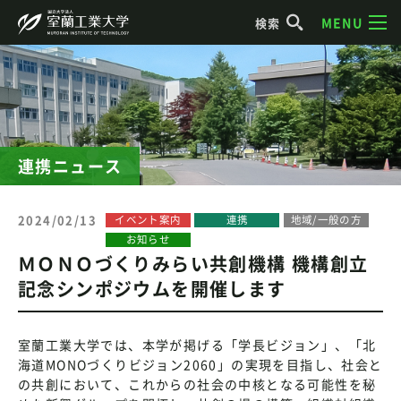
MENU
検索
連携ニュース
2024/02/13
イベント案内
連携
地域/一般の方
お知らせ
ＭＯＮＯづくりみらい共創機構 機構創立
記念シンポジウムを開催します
室蘭工業大学では、本学が掲げる「学長ビジョン」、「北
海道MONOづくりビジョン2060」の実現を目指し、社会と
の共創において、これからの社会の中核となる可能性を秘