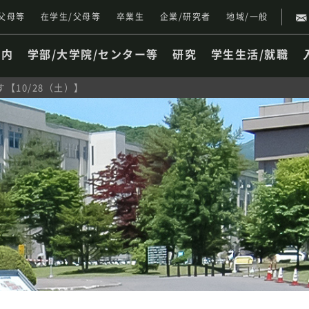
父母等
在学生/父母等
卒業生
企業/研究者
地域/一般
案内
学部/大学院/センター等
研究
学生生活/就職
【10/28（土）】