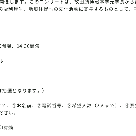
を開催します。このコンサートは、故田頭博昭本学元学長から
の福利厚生、地域住民への文化活動に寄与するものとして、
0開場、14:30開演
ル
は抽選となります。）
にて、①お名前、②電話番号、③希望人数（2人まで）、④要
ださい。
消印有効