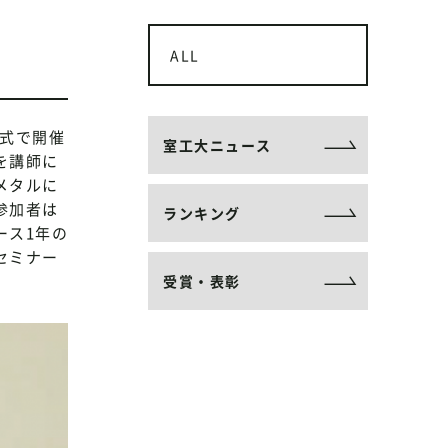
ALL
形式で開催
室工大ニュース
を講師に
メタルに
参加者は
ランキング
ース1年の
セミナー
受賞・表彰