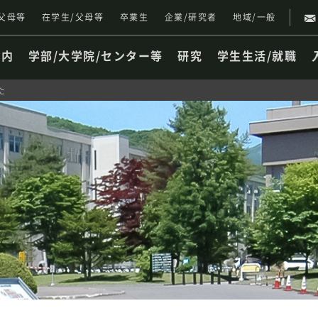
父母等
在学生/父母等
卒業生
企業/研究者
地域/一般
案内
学部/大学院/センター等
研究
学生生活/就職
た