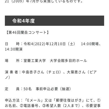
21（2009）年7月から実施しているものです。
令和4年度
【第46回蘭岳コンサート】
日 時：令和4(2022)年12月10日（土） 14:00開場、
14:30開演
場 所：室蘭工業大学 大学会館多目的ホール
演 奏 者：中島杏子さん（チェロ）、大築恵さん（ピア
ノ）
定 員：50名 事前申込必要（抽選）
申込方法：「Eメール」又は「郵便往復はがき」にて、①
お名前、②電話番号、③希望人数（2人まで）、④要望事