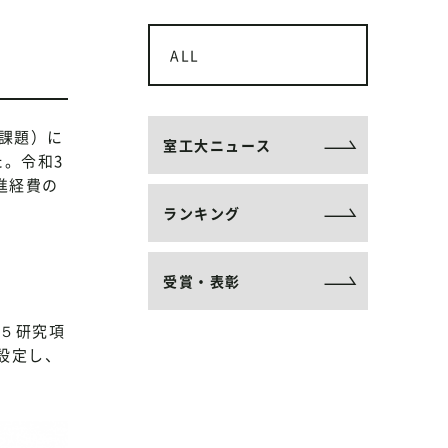
ALL
課題）に
室工大ニュース
。令和3
進経費の
ランキング
受賞・表彰
た５研究項
設定し、