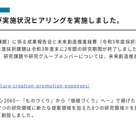
び実施状況ヒアリングを実施しました。
課題）に係る成果報告会と未来創造推進経費（令和3年度採択
度採択課題は令和3年度末に2年間の研究期間が終了しました
。研究課題や研究グループメンバーについては、未来創造推
future-creation-promotion-expenses/
ン2060－『ものづくり』から『価値づくり』へ－」で掲げ
7つの研究領域に新たな提案領域を加えた8つの研究領域※を
に創設しました。