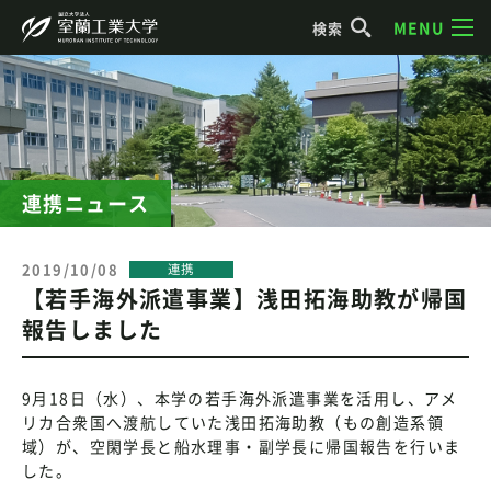
MENU
検索
連携ニュース
2019/10/08
連携
【若手海外派遣事業】浅田拓海助教が帰国
報告しました
9月18日（水）、本学の若手海外派遣事業を活用し、アメ
リカ合衆国へ渡航していた浅田拓海助教（もの創造系領
域）が、空閑学長と船水理事・副学長に帰国報告を行いま
した。