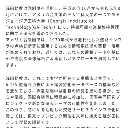
浅田助教は同制度を活用し、平成30年10月から令和元年8
月にかけて、アメリカ合衆国の三大工科大学の一つである
ジョージア工科大学（Georgia Institute of
Technology(GA Tech)）にて、持続可能な道路維持管理
に関する研究を進めてきました。
アメリカ合衆国では、1970年代から老朽化した道路インフ
ラの点検診断等に活用するための情報系技術の蓄積・活用
が進められており、近年では、これらの蓄積データを基に
AIや高度な画像解析による新しいアプローチを展開してい
ます。
浅田助教は、これまで本学が所在する室蘭市と共同で、
IoT/AI型道路点検による舗装劣化データベースの構築など
を進めており、派遣期間中は自身の研究を進めるほか、ゼ
ミや講義、国際会議等に積極的に参加し、国際共同研究プ
ロジェクトや新たな研究テーマの可能性を創出しました。
このうち、特にAIを活用した交通サービスのインフラ化に
関しては、東京オリンピック開催を来年に控える我が国に
とって喫緊の課題です。