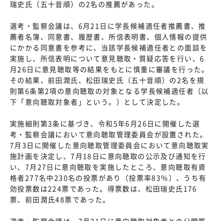
瑞史氏（五十音順）の2名の推薦があった。
選考・監察会議は、6月21日に学長候補適任者推薦書、推
薦者名簿、同意書、履歴書、所信表明書、個人情報の提供
にかかる同意書を参考に、当該学長候補適任者との面談を
実施し、所信表明について意見聴取・質疑応答を行い、6
月26日に意見聴取等の結果をもとに慎重に審議を行った。
その結果、前田潤氏、松田瑞史氏（五十音順）の2名を規
則第6条第2項の意向聴取の対象となる学長候補適任者（以
下「意向聴取対象者」という。）として決定した。
実施細則第3条に基づき、令和5年6月26日に開催した選
考・監察会議において意向聴取管理委員会が設置された。
7月3日に開催した意向聴取管理委員会において意向聴取実
施計画を決定し、7月18日に意向聴取の公示及び通知を行
い、7月27日に意向聴取を実施したところ、意向聴取有資
格者277名中230名の投票があり（投票率83％）、うち有
効投票数は224票であった。得票数は、松田瑞史氏176
票、前田潤氏48票であった。
選考・監察会議は、7月31日に意向聴取対象者との公開質