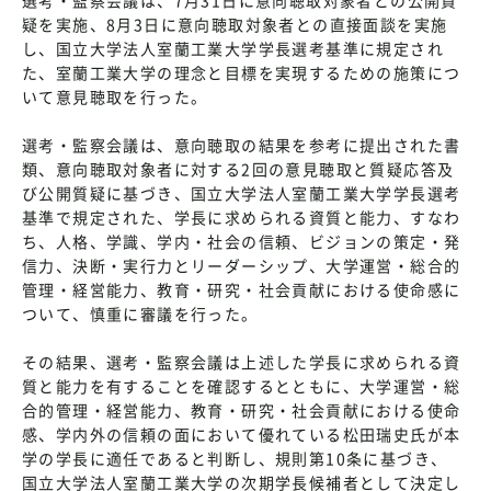
疑を実施、8月3日に意向聴取対象者との直接面談を実施
し、国立大学法人室蘭工業大学学長選考基準に規定され
た、室蘭工業大学の理念と目標を実現するための施策につ
いて意見聴取を行った。
選考・監察会議は、意向聴取の結果を参考に提出された書
類、意向聴取対象者に対する2回の意見聴取と質疑応答及
び公開質疑に基づき、国立大学法人室蘭工業大学学長選考
基準で規定された、学長に求められる資質と能力、すなわ
ち、人格、学識、学内・社会の信頼、ビジョンの策定・発
信力、決断・実行力とリーダーシップ、大学運営・総合的
管理・経営能力、教育・研究・社会貢献における使命感に
ついて、慎重に審議を行った。
その結果、選考・監察会議は上述した学長に求められる資
質と能力を有することを確認するとともに、大学運営・総
合的管理・経営能力、教育・研究・社会貢献における使命
感、学内外の信頼の面において優れている松田瑞史氏が本
学の学長に適任であると判断し、規則第10条に基づき、
国立大学法人室蘭工業大学の次期学長候補者として決定し