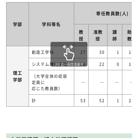
専任教員数(人)
学部
学科等名
教
准教
講
助
授
授
師
教
創造工学科
27
30
1
10
システム理化学科
26
22
0
12
スクロールできます
理工
（大学全体の収容
学部
定員に
―
―
―
―
応じた教員数）
計
53
52
1
22