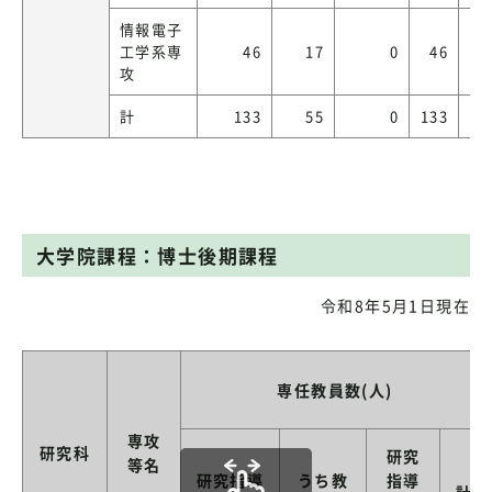
情報電子
工学系専
46
17
0
46
攻
計
133
55
0
133
大学院課程：博士後期課程
令和8年5月1日現在
専任教員数(人)
専攻
研究科
研究
等名
研究指導
うち教
指導
計