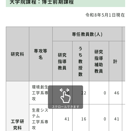
大学院課程：博士前期課程
令和8年5月1日現在
専任教員数(人)
大
う
専攻等
研究
研究科
研究
ち
名
指導
研
指導
教
計
補助
教員
授
教員
数
環境創生
工学系専
46
22
0
46
攻
スクロールできます
生産シス
テム
41
16
0
41
工学研
工学系専
究科
攻