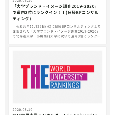
系学生の育成に邁進します。
2020.06.10
「大学ブランド・イメージ調査2019-2020」
で道内3位にランクイン！！(日経BPコンサル
ティング)
令和元年11月27日(水)に日経BPコンサルティングより
発表された「大学ブランド・イメージ調査2019-2020」
で北海道大学、小樽商科大学に次いで道内3位にランクイ
ンしました。本調査は全国9地域の主要458校(道内13校)
を対象にインターネットを通じ実施され、大学のブランド
力を測る49項目の得票をもとにブランド力の偏差値を算
出するものです。 本学は「地域産業に貢献している」
でトップを獲得し、道内最高となりました。 大学ブラン
ド・イメージ調査2019-2020
https://consult.nikkeibp.co.jp/branding/solutions/
university-brand/
2020.06.10