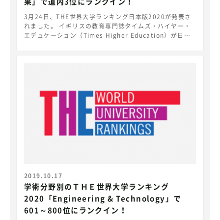
果」で道内3位にランクイン！
3月24日、THE世界大学ランキング日本版2020が発表さ
れました。 イギリスの教育専門誌タイムズ・ハイヤー・
エデュケーション（Times Higher Education）が日本
版の大学ランキングを発表しました。 本学は、「教育成
果」の指標で北海道第3位に選ばれました。これは、企業
人事や研究者の評判調査結果から、どれだけ卒業生が活躍
しているかを表しています。 室蘭工業大学は工業大学と
しての教員の確かな研究力と延べ39,000余の同窓生の活
躍を実績として教育改革を進め、地域にそして世界に貢献
できる理工系学生の育成に邁進します。 THE世界大学ラ
ンキング日本版
https://japanuniversityrankings.jp/rankings/ 作成
担当部局：経営企画課
2019.10.17
学術分野別のＴＨＥ世界大学ランキング
2020「Engineering & Technology」で
601～800位にランクイン！