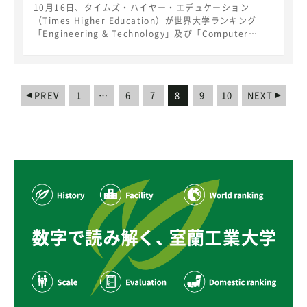
10月16日、タイムズ・ハイヤー・エデュケーション
（Times Higher Education）が世界大学ランキング
「Engineering & Technology」及び「Computer
Science」を発表し、本学は「Engineering &
Technology」分野で601～800位にランクインしまし
た。北海道・東北地域では、東北大学（90位）、北海道
大学（301～400位）、次いで室蘭工業大学（601～800
PREV
1
…
6
7
8
9
10
NEXT
位）、秋田大学（801＋位）、岩手大学（801＋位）、山
形大学（801+位）がランクインしています。
https://www.timeshighereducation.com/world-
university-rankings/2020/subject-
ranking/engineering-and-IT 学術分野別の世界大学ラ
ンキングは世界の大学を各学術分野別に評価し、ランク付
けしたものです。評価指標は教育、研究、論文の被引用
数、産学連携、国際性の多様な指標に基づいて決定されて
おり、本学の教育・研究等が高く評価されました。
「Engineering &Technology」分野では、日本の大学は
76校がランクインし、本学は12～31位に位置していま
す。 本学は、「確かな研究力をベースとした教育力」
で、地域にそして世界に貢献できる理工系学生の育成に邁
進します。