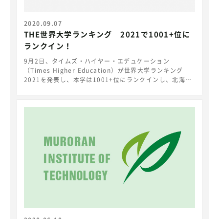
2020.09.07
THE世界大学ランキング 2021で1001+位に
ランクイン！
9月2日、タイムズ・ハイヤー・エデュケーション
（Times Higher Education）が世界大学ランキング
2021を発表し、本学は1001+位にランクインし、北海道
地域では、北海道大学(501-600位)、についで、札幌医科
大学（1001+位）とともにランクインしました。
https://www.timeshighereducation.com/world-
university-rankings/2021/world-
ranking#!/page/0/length/-1/sort_by/rank/sort_or
der/asc/cols/scores 世界大学ランキングは世界の大学
を「研究力」を主な指標として、Teaching（教育）、
Research（研究）、 Citations（被引用論文）、
Industry Income（産業界からの収入）、
International Outlook（国際性）の観点から評価する
もので、日本からは116の大学（国立は57大学）がラン
クインしています。ここで本学は全国で34位タイという
高い評価を得ています。 本学は、「確かな研究力をベー
スとした教育力」で、地域にそして世界に貢献できる理工