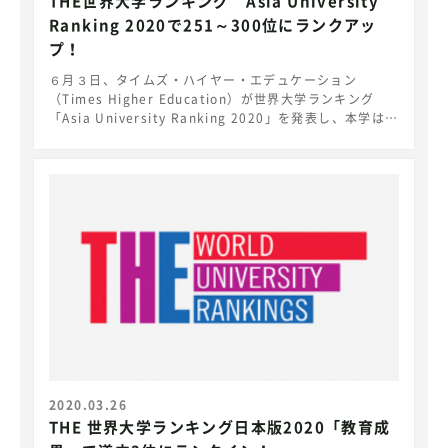
THE世界大学ランキング Asia University
Ranking 2020で251～300位にランクアッ
プ！
６月３日、タイムズ・ハイヤー・エデュケーション
（Times Higher Education）が世界大学ランキング
「Asia University Ranking 2020」を発表し、本学は
251～300位にランクアップしました。
https://www.timeshighereducation.com/world-
university-rankings/2020/regional-
ranking#!/page/0/length/25/sort_by/rank/sort_o
rder/asc/cols/stats 本学は昨年の順位（301～350
位）から251～300位にランクアップしました。 THEは
「日本のランキング対象大学110校のうち順位を上げたの
は6校だけ」とコメントしています。 室蘭工業大学は工業
大学としての教員の確かな研究力と延べ39,000余の同窓
生の活躍を実績として教育改革を進め、地域にそして世界
に貢献できる理工系学生の育成に邁進します。
2020.03.26
THE 世界大学ランキング日本版2020「教育成